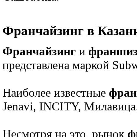
Франчайзинг в Казан
Франчайзинг
и
франши
представлена маркой Subw
Наиболее известные
фра
Jenavi, INCITY, Милавица
Несмотря на это, рынок
ф